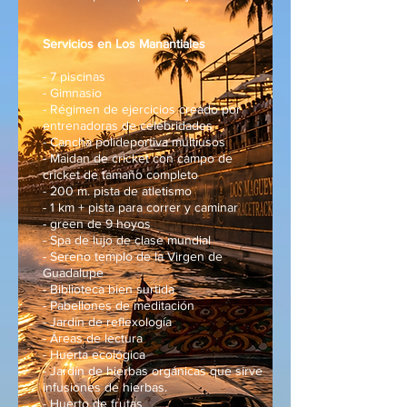
Servicios en Los Manantiales
- 7 piscinas
- Gimnasio
- Régimen de ejercicios creado por
entrenadoras de celebridades
- Cancha polideportiva multiusos
- Maidan de cricket con campo de
cricket de tamaño completo
- 200 m. pista de atletismo
- 1 km + pista para correr y caminar
- green de 9 hoyos
- Spa de lujo de clase mundial
- Sereno templo de la Virgen de
Guadalupe
- Biblioteca bien surtida
- Pabellones de meditación
- Jardín de reflexología
- Áreas de lectura
- Huerta ecológica
- Jardín de hierbas orgánicas que sirve
infusiones de hierbas.
- Huerto de frutas