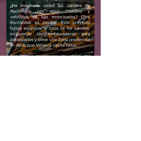
¿Ha imaginado usted los canales de
Xochimilco con agua cristalina y
vehículos de lujo motorizados? Otro
Xochimilco es posible. Este proyecto
busca expropiar la zona de los canales,
incluyendo los embarcaderos para
privatizarlos y crear una Zona residencial
A+ de la que Venecia sienta celos.
Para lograr lo anterior, las obras del
Nuevo Xochimilco incluirán desarrollos
en toda el area aledaña, restructurando
toda la Av. Prolongación Division del
Norte para establecer un boulevard sin
precedentes. Además para eliminar a la
memoria insurgente de su nombre, se le
llamará la Nueva Carretera CDMX-
Xochimilco.
Al subir la plusvalía de la zona, nos
aseguraremos que no quede lugar para
negocios rurales. La nueva carretera
sera un equivalente a Paseo de la
Reforma en el sur de la ciudad. Así
mismo esta vía servirá para celebrar la