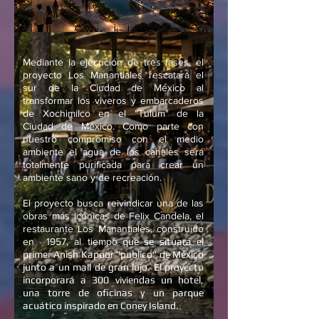
Mediante la ejecución de tres fases, el
proyecto Los Manantiales rescatará el
sur de la Ciudad de México al
transformar los viveros y embarcaderos
de Xochimilco en el "Tulum" de la
Ciudad de México. Como parte con
nuestro compromiso con el medio
ambiente el agua de los canales será
totalmente purificada para crear un
ambiente sano y de recreación.
El proyecto busca reivindicar una de las
obras más icónicas de Felix Candela, el
restaurante Los Manantiales, construído
en 1957, al tiempo
que se situará el
primer Anish Kapoor "publico" de México
junto a un mall de gran lujo. El proyecto
incorporará a 300 viviendas un hotel,
una torre de oficinas y un parque
acuático inspirado en Coney Island.