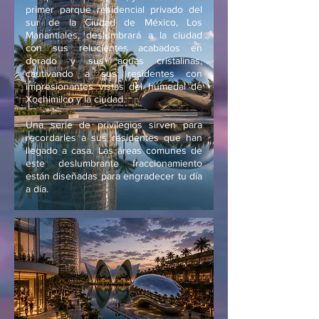
primer parque residencial privado del
sur de la Ciudad de México, Los
Manantiales, deslumbrará a la ciudad
con sus relucientes acabados en
dorado y sus aguas cristalinas,
cautivando a sus residentes con
impresionantes vistas del humedal de
Xochimilco y la ciudad.
Una serie de privilegios sirven para
recordarles a sus residentes que han
llegado a casa. Las áreas comunes de
este deslumbrante fraccionamiento
están diseñadas para engradecer tu día
a día.